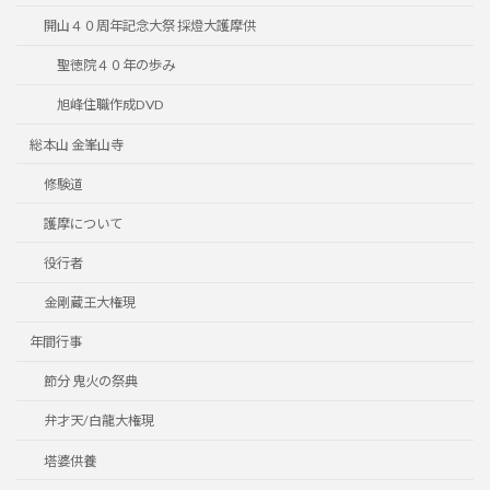
開山４０周年記念大祭 採燈大護摩供
聖徳院４０年の歩み
旭峰住職作成DVD
総本山 金峯山寺
修験道
護摩について
役行者
金剛蔵王大権現
年間行事
節分 鬼火の祭典
弁才天/白龍大権現
塔婆供養